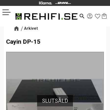
Kund
Favor
Meny
search
Arkivet
Cayin DP-15
SLUTSÅLD