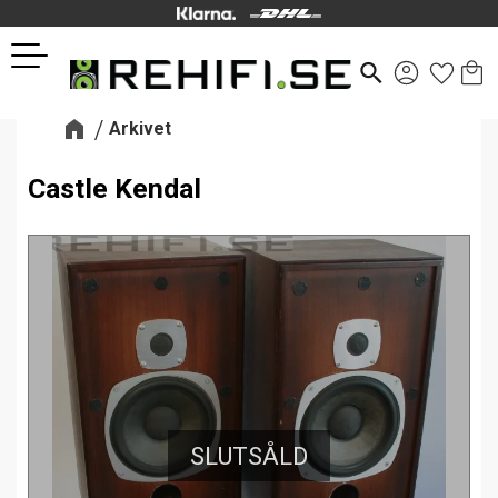
Kund
Favor
Meny
search
Arkivet
Castle Kendal
SLUTSÅLD