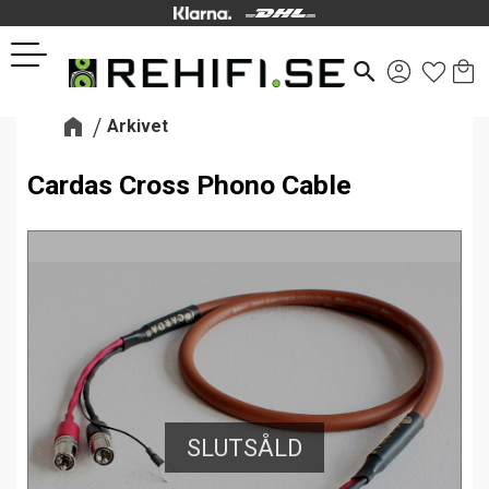
Kund
Favor
Meny
search
Arkivet
Cardas Cross Phono Cable
SLUTSÅLD