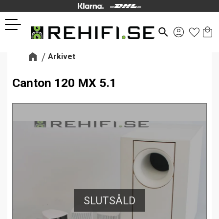
Kund
Favor
Meny
search
Arkivet
Canton 120 MX 5.1
SLUTSÅLD