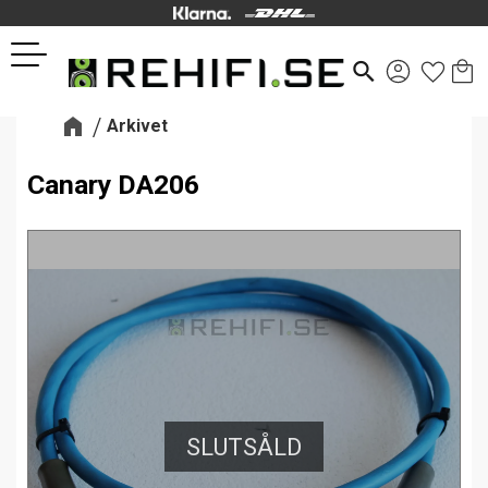
Kund
Favor
Meny
search
Arkivet
Canary DA206
SLUTSÅLD