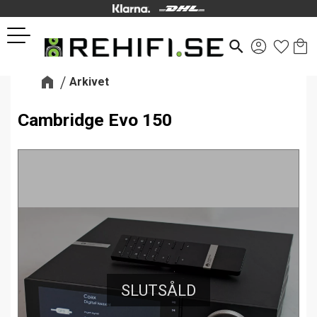
Kund
Favor
Meny
search
Arkivet
Cambridge Evo 150
SLUTSÅLD