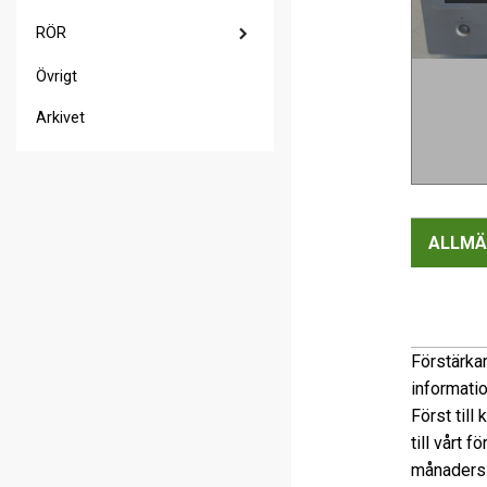
RÖR
Övrigt
Arkivet
ALLMÄ
Förstärkar
informati
Först till
till vårt 
månaders 