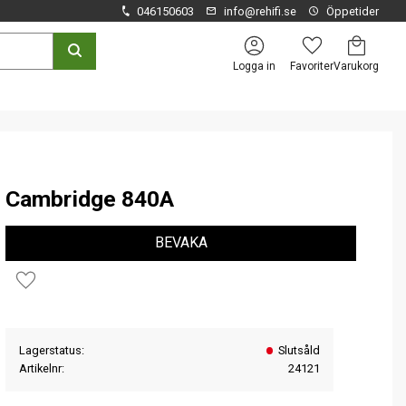
046150603
info@rehifi.se
Öppetider
Kundvagn
Favoriter
Logga in
Cambridge 840A
BEVAKA
Lägg till i favoriter
Lagerstatus
Slutsåld
Artikelnr
24121