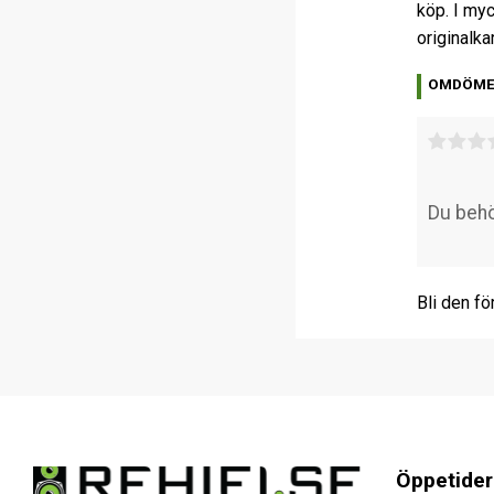
köp. I myc
originalka
OMDÖM
Bli den fö
Öppetider