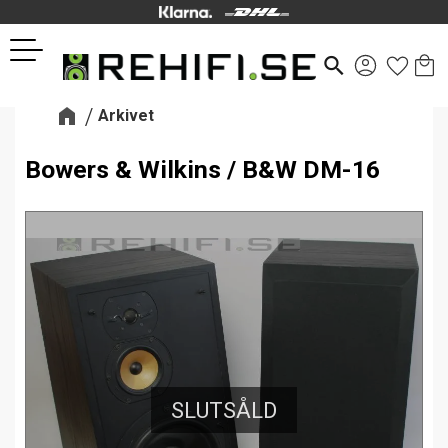
Kund
Favor
Meny
search
Arkivet
Bowers & Wilkins / B&W DM-16
SLUTSÅLD