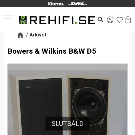
Kund
Favor
Meny
search
Arkivet
Bowers & Wilkins B&W D5
SLUTSÅLD