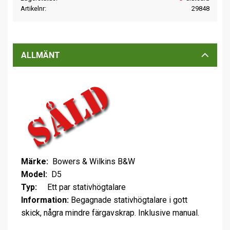
Artikelnr
29848
ALLMÄNT
Märke:
Bowers & Wilkins B&W
Model:
D5
Typ:
Ett par stativhögtalare
Information:
Begagnade stativhögtalare i gott
skick, några mindre färgavskrap. Inklusive manual.