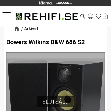
Kund
Favor
Meny
search
Arkivet
Bowers Wilkins B&W 686 S2
SLUTSÅLD