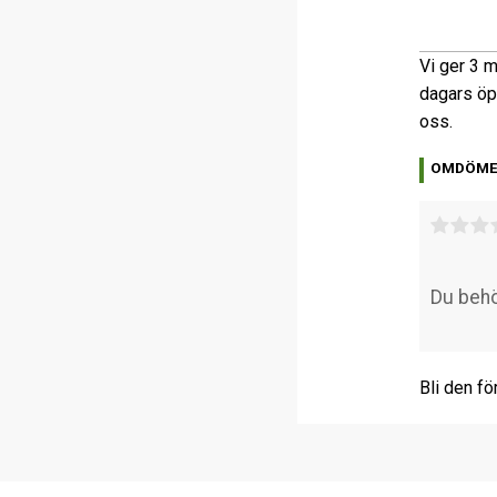
Vi ger 3 m
dagars öp
oss.
OMDÖM
Bli den fö