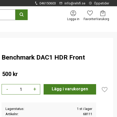
046150603
info@rehifi.se
Öppetider
Kundvagn
Favoriter
Logga in
Benchmark DAC1 HDR Front
500
kr
-
+
Lägg til
Lagerstatus
1 st i lager
Artikelnr
68111