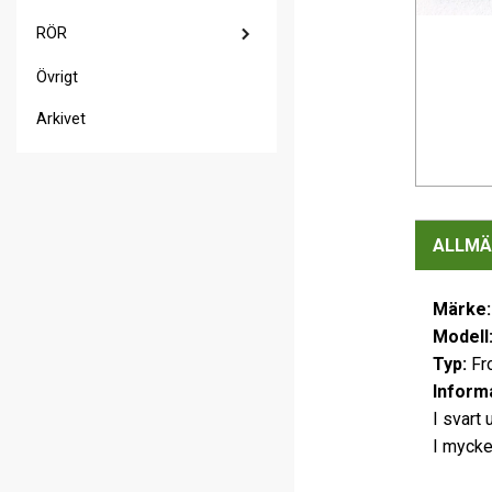
RÖR
Övrigt
Arkivet
ALLMÄ
Märke:
Modell
Typ:
Fro
Informa
I svart 
I mycke