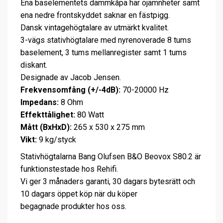
Ena baselementets dammkåpa har ojämnheter samt
ena nedre frontskyddet saknar en fästpigg.
Dansk vintagehögtalare av utmärkt kvalitet.
3-vägs stativhögtalare med nyrenoverade 8 tums
baselement, 3 tums mellanregister samt 1 tums
diskant.
Designade av Jacob Jensen.
Frekvensomfång (+/-4dB):
70-20000 Hz
Impedans:
8 Ohm
Effekttålighet:
80 Watt
Mått (BxHxD):
265 x 530 x 275 mm
Vikt:
9 kg/styck
Stativhögtalarna Bang Olufsen B&O Beovox S80.2 är
funktionstestade hos Rehifi.
Vi ger 3 månaders garanti, 30 dagars bytesrätt och
10 dagars öppet köp när du köper
begagnade produkter hos oss.