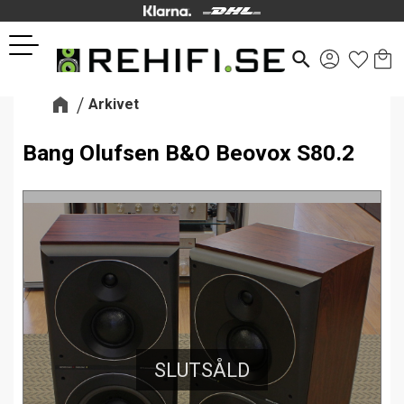
Kund
Favor
Meny
search
Arkivet
Bang Olufsen B&O Beovox S80.2
SLUTSÅLD