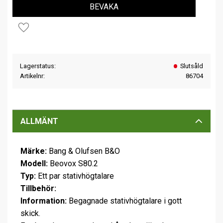
BEVAKA
Lägg till i favoriter
Lagerstatus
Slutsåld
Artikelnr
86704
ALLMÄNT
Märke:
Bang & Olufsen B&O
Modell:
Beovox S80.2
Typ:
Ett par stativhögtalare
Tillbehör:
Information:
Begagnade stativhögtalare i gott
skick.