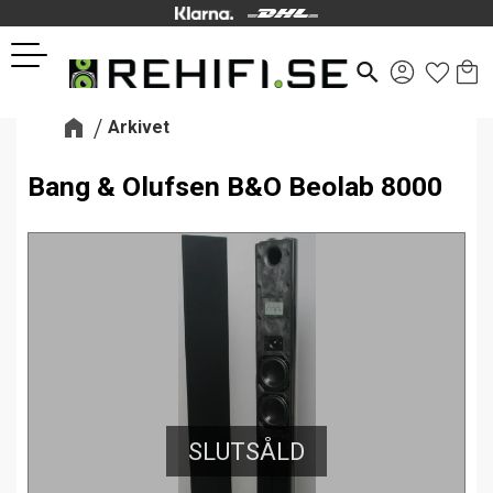
Kund
Favor
Meny
search
Arkivet
Bang & Olufsen B&O Beolab 8000
SLUTSÅLD