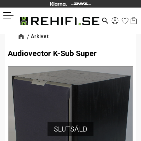
Kund
Favor
Meny
search
Arkivet
Audiovector K-Sub Super
SLUTSÅLD