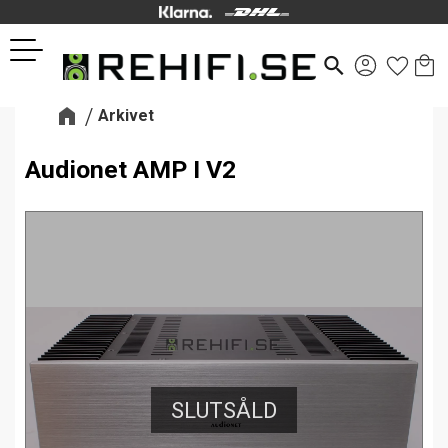
Kund
Favor
Meny
search
Arkivet
Audionet AMP I V2
SLUTSÅLD