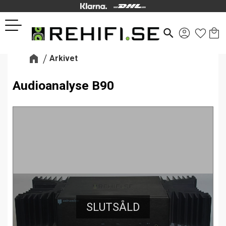
Kund
Favor
Meny
search
Arkivet
Audioanalyse B90
SLUTSÅLD