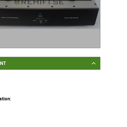
NT
tion: