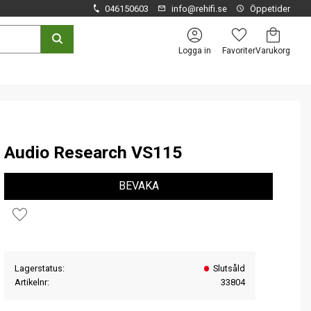
046150603
info@rehifi.se
Öppetider
Kundvagn
Favoriter
Logga in
Audio Research VS115
BEVAKA
Lägg till i favoriter
Lagerstatus
Slutsåld
Artikelnr
33804