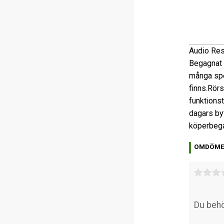
Audio Re
Begagnat r
många spe
finns.
Rörs
funktionst
dagars by
köper
bega
OMDÖM