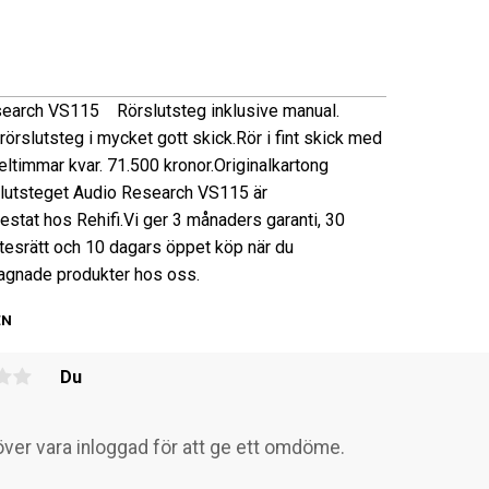
search
VS115
Rörslutsteg inklusive manual.
örslutsteg i mycket gott skick.
Rör i fint skick med
ltimmar kvar.
71.500 kronor.
Originalkartong
lutsteget Audio Research VS115 är
estat hos Rehifi.
Vi ger 3 månaders garanti, 30
tesrätt och 10 dagars öppet köp när du
gnade produkter hos oss.
EN
Du