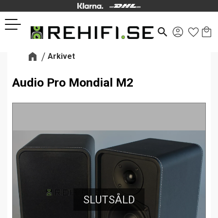
Kund
Favor
Meny
search
Arkivet
Audio Pro Mondial M2
SLUTSÅLD