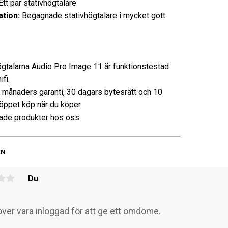
t par stativhögtalare
tion:
Begagnade stativhögtalare i mycket gott
ögtalarna Audio Pro Image 11 är funktionstestad
fi.
3 månaders garanti, 30 dagars bytesrätt och 10
öppet köp när du köper
de produkter hos oss.
EN
Du