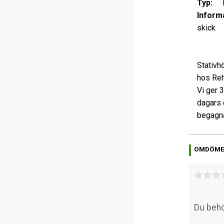
Typ:
Et
Informa
skick
Stativh
hos Rehi
Vi ger 
dagars 
begagna
OMDÖM