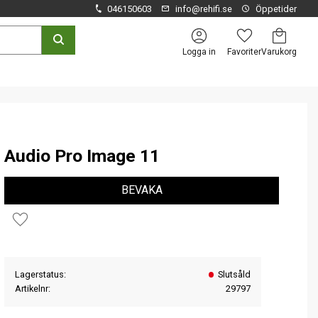
046150603
info@rehifi.se
Öppetider
Kundvagn
Favoriter
Logga in
Audio Pro Image 11
BEVAKA
Lägg till i favoriter
Lagerstatus
Slutsåld
Artikelnr
29797