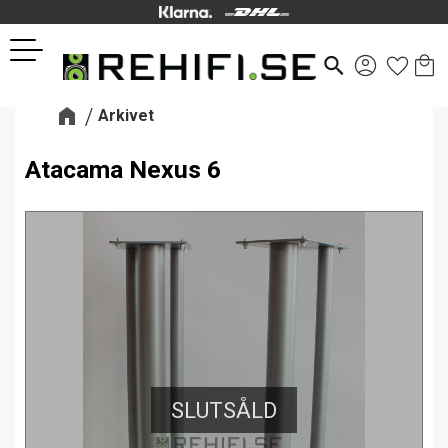
Kund
Favor
Meny
search
Arkivet
Atacama Nexus 6
SLUTSÅLD