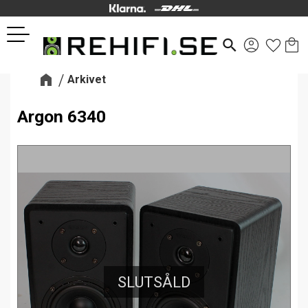
Kund
Favor
Meny
search
Arkivet
Argon 6340
SLUTSÅLD