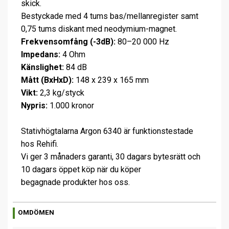
skick.
Bestyckade med 4 tums bas/mellanregister samt
0,75 tums diskant med neodymium-magnet.
Frekvensomfång (-3dB):
80–20 000 Hz
Impedans:
4 Ohm
Känslighet:
84 dB
Mått (BxHxD):
148 x 239 x 165 mm
Vikt:
2,3 kg/styck
Nypris:
1.000 kronor
Stativhögtalarna Argon 6340 är funktionstestade
hos Rehifi.
Vi ger 3 månaders garanti, 30 dagars bytesrätt och
10 dagars öppet köp när du köper
begagnade produkter hos oss.
OMDÖMEN