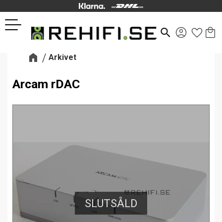
Kund
Favor
Meny
search
Arkivet
Arcam rDAC
SLUTSÅLD