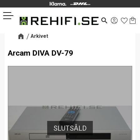
Kund
Favor
Meny
search
Arkivet
Arcam DIVA DV-79
SLUTSÅLD