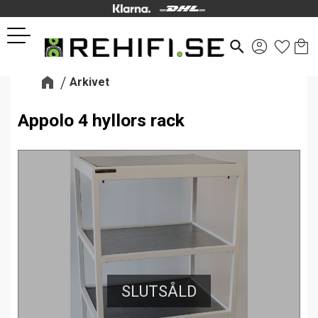
Kund
Favor
Meny
search
Arkivet
Appolo 4 hyllors rack
SLUTSÅLD