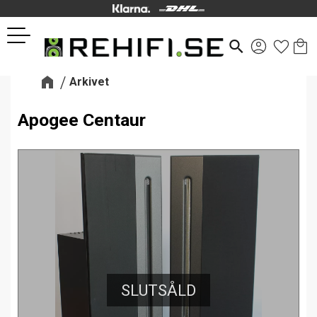
Kund
Favor
Meny
search
Arkivet
Apogee Centaur
SLUTSÅLD