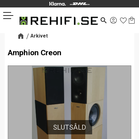
Kund
Favor
Meny
search
Arkivet
Amphion Creon
SLUTSÅLD