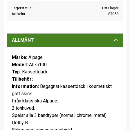
Lagerstatus
1 st i lager
Artikelnr
87058
ALLMÄNT
Märke:
Alpage
Modell:
AL-5100
Typ:
Kassettdäck
Tillbehör:
Information:
Begagnat kassettdäck i kosmetiskt
gott skick.
Ifrån klassiska Alpage.
2 tonhuvud.
Spelar alla 3 bandtyper (normal, chrome, metal).
Dolby B.
Säljes som renoveringsobjekt.