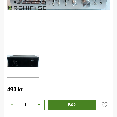
490
kr
-
+
Lägg til