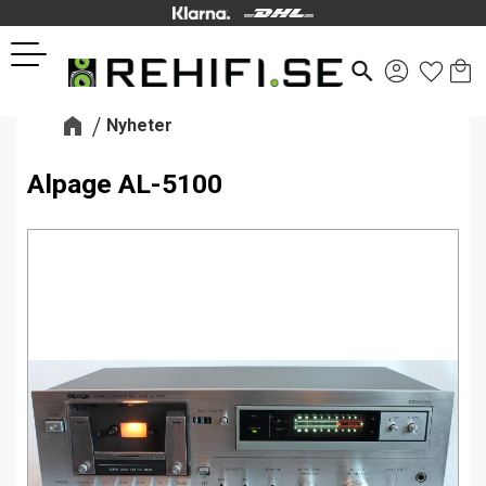
Kund
Favor
Meny
search
Nyheter
Alpage AL-5100