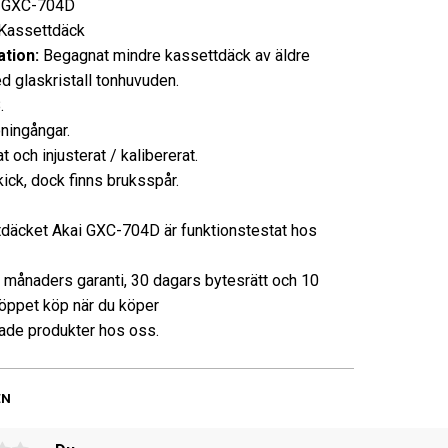
:
GXC-704D
assettdäck
tion:
Begagnat mindre kassettdäck av äldre
d glaskristall tonhuvuden.
.
ningångar.
 och injusterat / kalibererat.
kick, dock finns bruksspår.
däcket Akai GXC-704D är funktionstestat hos
3 månaders garanti, 30 dagars bytesrätt och 10
öppet köp när du köper
de produkter hos oss.
EN