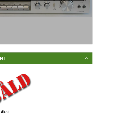
NT
:
Akai