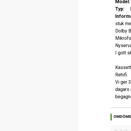
Model
Typ:
K
Informa
stuk me
Dolby B
Mikrofo
Nyservat
I gott s
Kassett
Rehifi.
Vi ger 
dagars 
begagna
OMDÖM