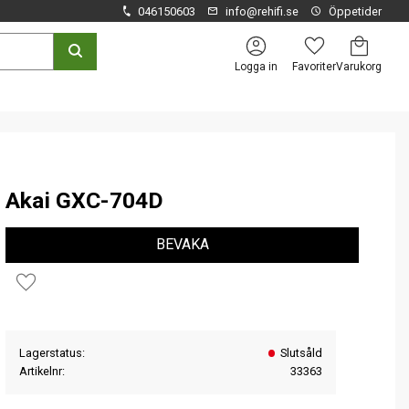
046150603
info@rehifi.se
Öppetider
Kundvagn
Favoriter
Logga in
Akai GXC-704D
BEVAKA
Lägg till i favoriter
Lagerstatus
Slutsåld
Artikelnr
33363