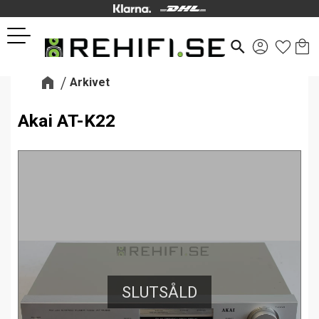
Kund
Favor
Meny
search
Arkivet
Akai AT-K22
SLUTSÅLD