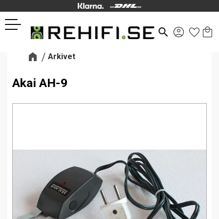
Kund
Favor
Meny
search
Arkivet
Akai AH-9