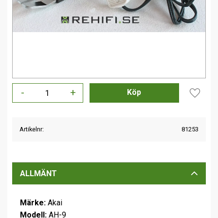
-
+
Lägg til
Artikelnr
81253
ALLMÄNT
Märke:
Akai
Modell:
AH-9