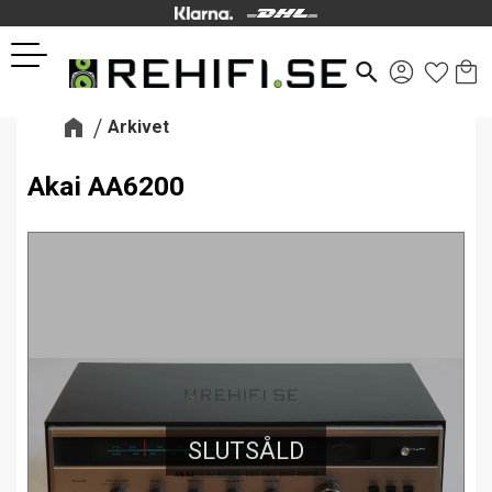
Kund
Favor
Meny
search
Arkivet
Akai AA6200
SLUTSÅLD