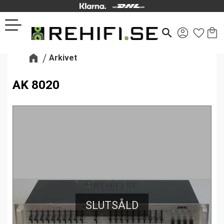
Kund
Favor
Meny
search
Arkivet
AK 8020
SLUTSÅLD