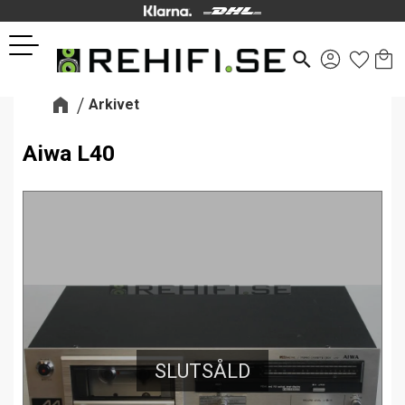
Kund
Favor
Meny
search
Arkivet
Aiwa L40
SLUTSÅLD