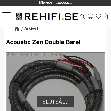
Kund
Favor
Meny
search
Arkivet
Acoustic Zen Double Barel
SLUTSÅLD