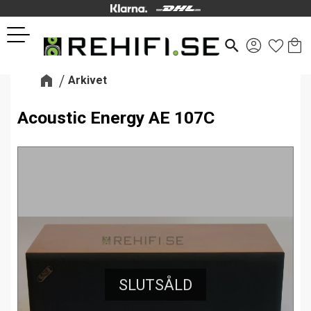
Kund
Favor
Meny
search
Arkivet
Acoustic Energy AE 107C
SLUTSÅLD